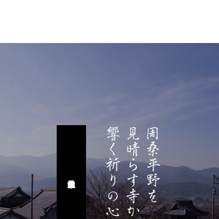
響く祈りの心。
見晴らす寺から
周桑平野を