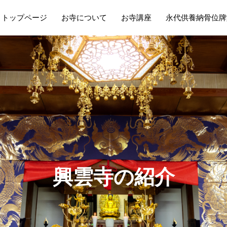
トップページ
お寺について
お寺講座
永代供養納骨位牌
興
雲
寺
の
紹
介