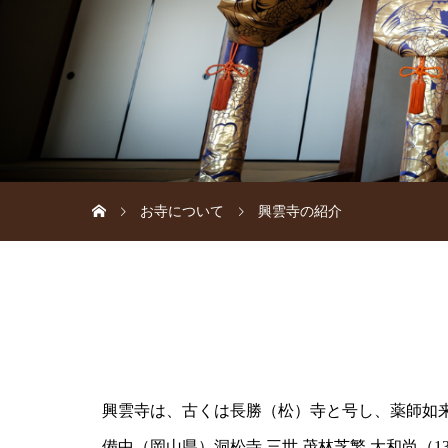
お寺について
興雲寺の紹介
興雲寺は、古くは長勝（松）寺と号し、薬師如来
備中（岡山県）洞松寺 三世 茂林芝繁 大和尚（