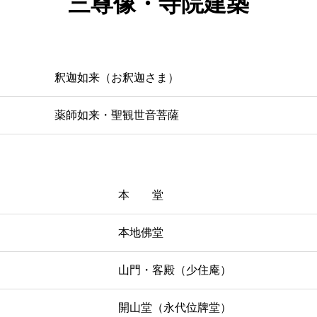
三尊像・寺院建築
釈迦如来（お釈迦さま）
薬師如来・聖観世音菩薩
本 堂
本地佛堂
山門・客殿（少住庵）
開山堂（永代位牌堂）