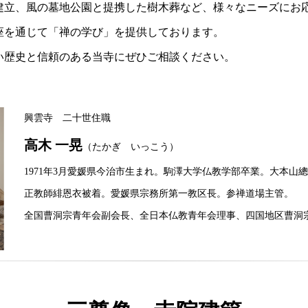
建立、風の墓地公園と提携した樹木葬など、様々なニーズにお
座を通じて「禅の学び」を提供しております。
い歴史と信頼のある当寺にぜひご相談ください。
興雲寺 二十世住職
高木 一晃
（たかぎ いっこう）
1971年3月愛媛県今治市生まれ。駒澤大学仏教学部卒業。大本山
正教師緋恩衣被着。愛媛県宗務所第一教区長。参禅道場主管。
全国曹洞宗青年会副会長、全日本仏教青年会理事、四国地区曹洞