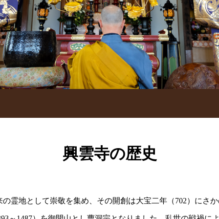
興雲寺の歴史
の霊地として崇敬を集め、その開創は大宝二年（702）にさ
1393～1487）を御開山とし曹洞宗となりました。乱世の戦禍