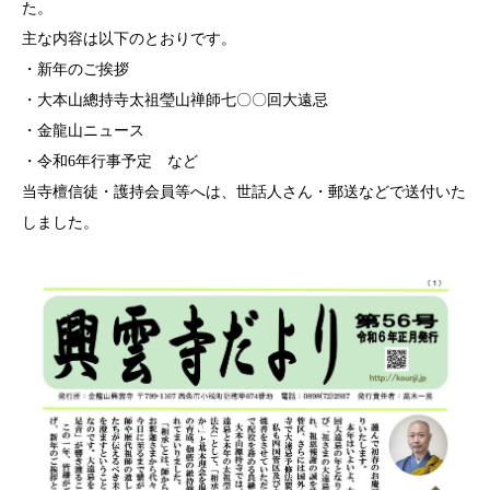
た。
主な内容は以下のとおりです。
・新年のご挨拶
・大本山總持寺太祖瑩山禅師七〇〇回大遠忌
・金龍山ニュース
・令和6年行事予定 など
当寺檀信徒・護持会員等へは、世話人さん・郵送などで送付いた
しました。