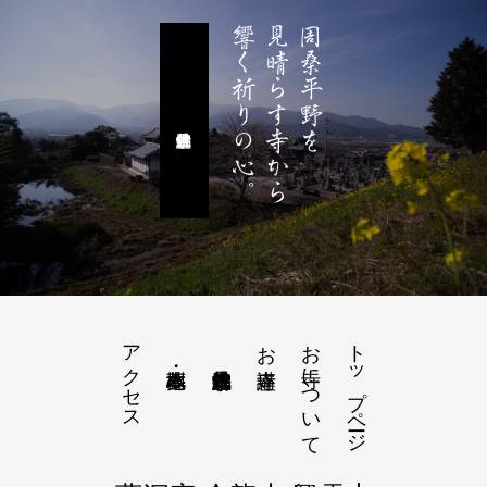
響く祈りの心。
見晴らす寺から
周桑平野を
アクセス
お寺について
トップページ
お寺講座