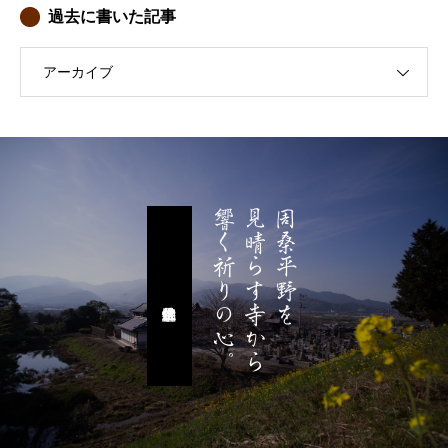
過去に書いた記事
アーカイブ
響く祈りの心。
見晴らす寺から
周桑平野を