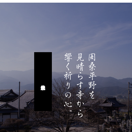
響く祈りの心。
見晴らす寺から
周桑平野を