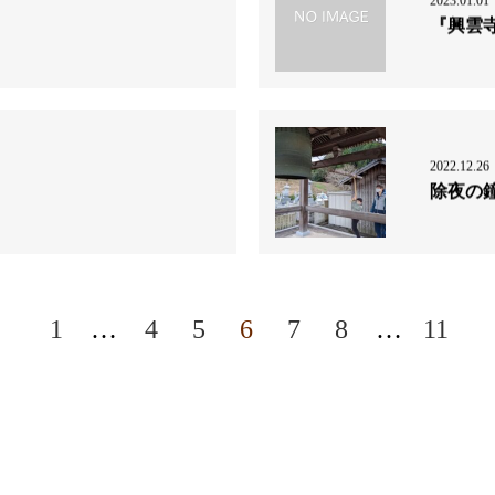
2023.01.01
『興雲
2022.12.26
除夜の
1
…
4
5
6
7
8
…
11