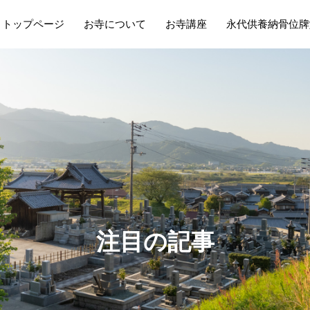
トップページ
お寺について
お寺講座
永代供養納骨位牌
注
目
の
記
事