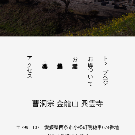
アクセス
お寺について
トップページ
お寺講座
曹洞宗 金龍山 興雲寺
〒799-1107 愛媛県西条市小松町明穂甲674番地